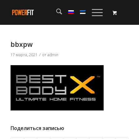
bbxpw
/
17 марта, 2021
от
admin
Поделиться записью