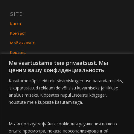
SITE
Касса
Контакт
Мой аккаунт
Корзина
Me väärtustame teie privaatsust. Мы
Условия покупки
ценим вашу конфиденциальность.
Товары
Kasutame küpsiseid teie sirvimiskogemuse parandamiseks,
isikupärastatud reklaamide või sisu kuvamiseks ja liikluse
analüüsimiseks. Klõpsates nupul „Nõustu kõigega“,
nõustute meie küpsiste kasutamisega.
SOCIAL
Мы используем файлы cookie для улучшения вашего
опыта просмотра, показа персонализированной