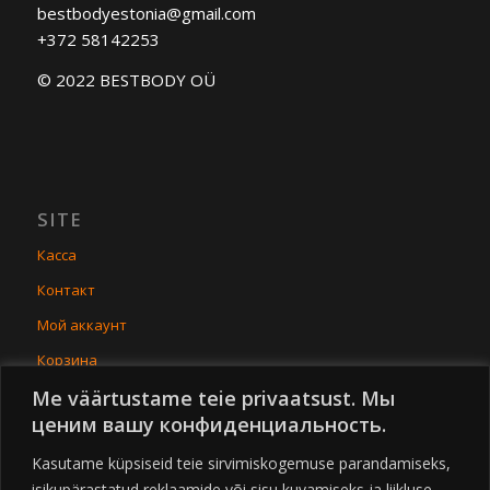
bestbodyestonia@gmail.com
+372 58142253
© 2022 BESTBODY OÜ
SITE
Касса
Контакт
Мой аккаунт
Корзина
Me väärtustame teie privaatsust. Мы
Условия покупки
ценим вашу конфиденциальность.
Товары
Kasutame küpsiseid teie sirvimiskogemuse parandamiseks,
isikupärastatud reklaamide või sisu kuvamiseks ja liikluse