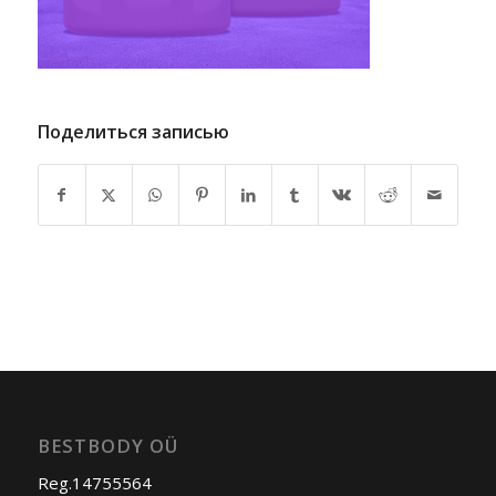
Поделиться записью
BESTBODY OÜ
Reg.14755564