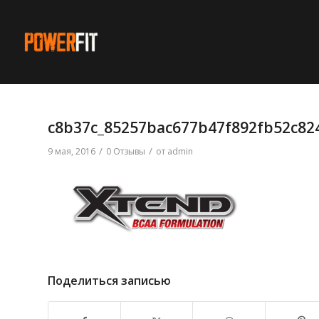
c8b37c_85257bac677b47f892fb52c82
/
/
9 мая, 2016
0 Отзывы
от
admin
Поделиться записью